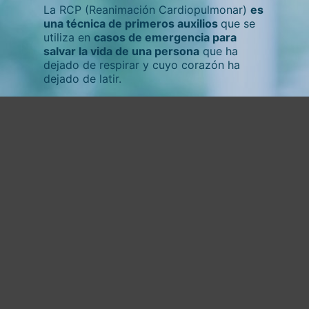
La RCP (Reanimación Cardiopulmonar)
es
una técnica de primeros auxilios
que se
utiliza en
casos de emergencia para
salvar la vida de una persona
que ha
dejado de respirar y cuyo corazón ha
dejado de latir.